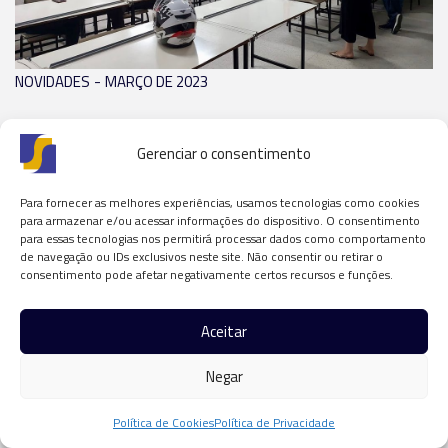
-
NOVIDADES
MARÇO DE 2023
3ª Maratona de Projeto do curso de
Arquitetura e Urbanismo
Gerenciar o consentimento
LER NOTÍCIA
Para fornecer as melhores experiências, usamos tecnologias como cookies
para armazenar e/ou acessar informações do dispositivo. O consentimento
para essas tecnologias nos permitirá processar dados como comportamento
de navegação ou IDs exclusivos neste site. Não consentir ou retirar o
consentimento pode afetar negativamente certos recursos e funções.
Aceitar
Negar
Política de Cookies
Política de Privacidade