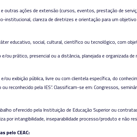
os e outras ações de extensão (cursos, eventos, prestação de servi
o-institucional, clareza de diretrizes e orientação para um objet
áter educativo, social, cultural, científico ou tecnológico, com obj
o e/ou prático, presencial ou a distância, planejada e organizada 
e/ou exibição pública, livre ou com clientela específica, do conheci
o ou reconhecido pela IES”. Classificam-se em: Congressos, seminár
rabalho oferecido pela Instituição de Educação Superior ou contrat
eriza por intangibilidade, inseparabilidade processo/produto e não r
as pelo CEAC: