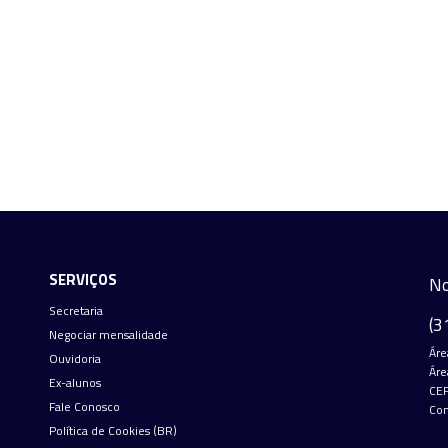
SERVIÇOS
No
Secretaria
(3
Negociar mensalidade
Áre
Ouvidoria
Áre
Ex-alunos
CEP
Fale Conosco
Con
Política de Cookies (BR)