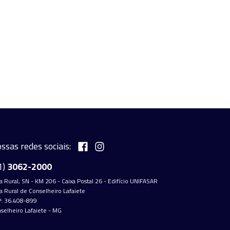
ssas redes sociais:
1)
3062-2000
a Rural, SN - KM 206 - Caixa Postal 26 - Edifício UNIFASAR
a Rural de Conselheiro Lafaiete
: 36.408-899
selheiro Lafaiete - MG