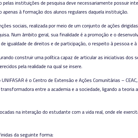
pelas instituições de pesquisa deve necessariamente possuir inte
do apenas à formação dos alunos regulares daquela instituição.
ções sociais, realizada por meio de um conjunto de ações dirigida
uisa. Num âmbito geral, sua finalidade é a promoção e o desenvolvi
e igualdade de direitos e de participação, o respeito à pessoa e à
ndo construir uma política capaz de articular as iniciativas dos
ecidos pela realidade na qual se insere.
o UNIFASAR é o Centro de Extensão e Ações Comunitárias – CEAC,
ação transformadora entre a academia e a sociedade, ligando a teori
das na interação do estudante com a vida real, onde ele exercita 
inidas da seguinte forma: