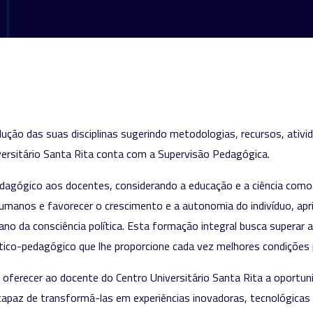
ução das suas disciplinas sugerindo metodologias, recursos, ativi
ersitário Santa Rita conta com a Supervisão Pedagógica.
agógico aos docentes, considerando a educação e a ciência como 
humanos e favorecer o crescimento e a autonomia do indivíduo, apr
 plano da consciência política. Esta formação integral busca superar
ático-pedagógico que lhe proporcione cada vez melhores condições p
erecer ao docente do Centro Universitário Santa Rita a oportunid
do capaz de transformá-las em experiências inovadoras, tecnológica