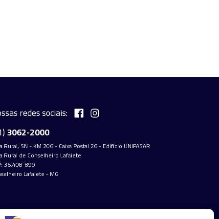
ssas redes sociais:
1)
3062-2000
a Rural, SN - KM 206 - Caixa Postal 26 - Edifício UNIFASAR
a Rural de Conselheiro Lafaiete
: 36.408-899
selheiro Lafaiete - MG