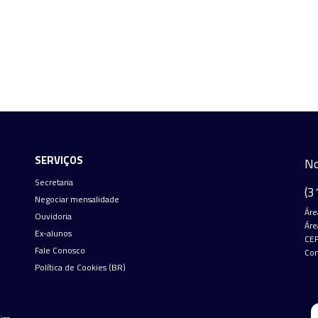
SERVIÇOS
No
Secretaria
(3
Negociar mensalidade
Áre
Ouvidoria
Áre
Ex-alunos
CEP
Fale Conosco
Con
Política de Cookies (BR)