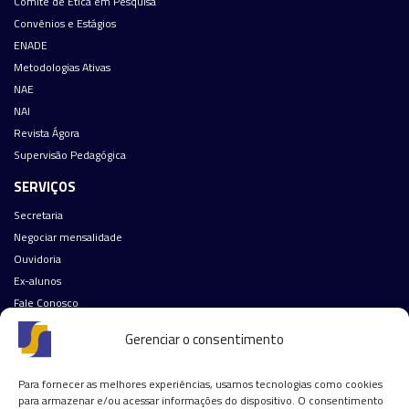
Comitê de Ética em Pesquisa
Convênios e Estágios
ENADE
Metodologias Ativas
NAE
NAI
Revista Ágora
Supervisão Pedagógica
SERVIÇOS
Secretaria
Negociar mensalidade
Ouvidoria
Ex-alunos
Fale Conosco
Política de Cookies (BR)
Gerenciar o consentimento
Nossas redes sociais:
Para fornecer as melhores experiências, usamos tecnologias como cookies
(31)
3062-2000
para armazenar e/ou acessar informações do dispositivo. O consentimento