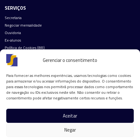
SERVIÇOS
Secretaria
Negociar mensalidade
Ouvidoria
Ex-alunos
Política de Cookies (BR)
Fale Conosco
Gerenciar o consentimento
Nossas redes sociais:
Para fornecer as melhores experiências, usamos tecnologias como cookies
(31)
3062-2000
para armazenar e/ou acessar informações do dispositivo. O consentimento
para essas tecnologias nos permitirá processar dados como comportamento
Área Rural, SN - KM 206 - Caixa Postal 26 - Edifício UNIFASAR
de navegação ou IDs exclusivos neste site. Não consentir ou retirar o
Área Rural de Conselheiro Lafaiete
consentimento pode afetar negativamente certos recursos e funções.
CEP: 36.408-899
Conselheiro Lafaiete - MG
Aceitar
CNPJ: 02.048.276/0001-75
Negar