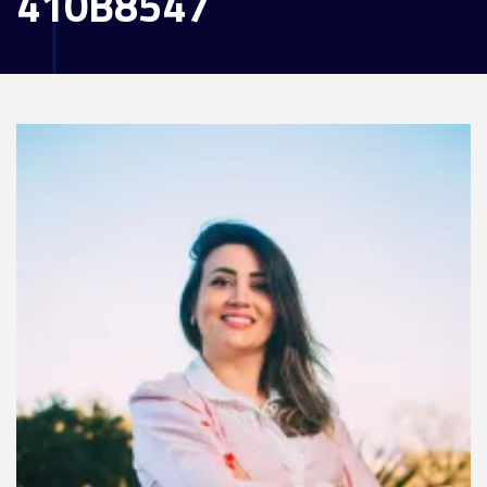
410B8547