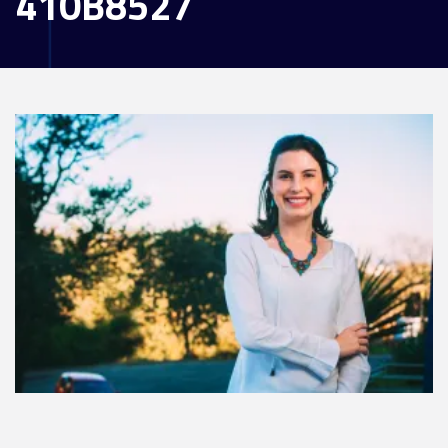
410B8527