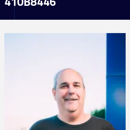
410B8446