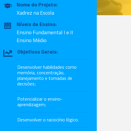
Nome do Projeto:
Xadrez na Escola
Níveis de Ensino:
Ensino Fundamental I e II
Ensino Médio
Objetivos Gerais:
Desenvolver habilidades como
memória, concentração,
planejamento e tomadas de
decisões;
Potencializar o ensino-
aprendizagem;
Desenvolver o raciocínio lógico.