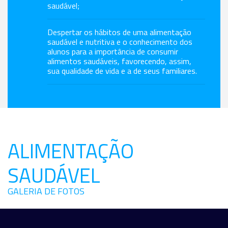
saudável;
Despertar os hábitos de uma alimentação
saudável e nutritiva e o conhecimento dos
alunos para a importância de consumir
alimentos saudáveis, favorecendo, assim,
sua qualidade de vida e a de seus familiares.
ALIMENTAÇÃO
SAUDÁVEL
GALERIA DE FOTOS